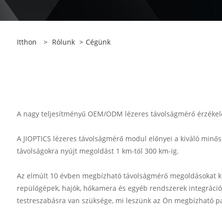
Itthon
>
Rólunk
>
Cégünk
A nagy teljesítményű OEM/ODM lézeres távolságmérő érzékelő
A JIOPTICS lézeres távolságmérő modul előnyei a kiváló minősé
távolságokra nyújt megoldást 1 km-től 300 km-ig.
Az elmúlt 10 évben megbízható távolságmérő megoldásokat kíná
repülőgépek, hajók, hőkamera és egyéb rendszerek integráció
testreszabásra van szüksége, mi leszünk az Ön megbízható p