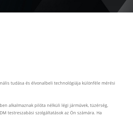
nális tudása és élvonalbeli technológiája különféle mérési
n alkalmaznak pilóta nélküli légi járművek, tüzérség,
DM testreszabási szolgáltatások az Ön számára. Ha