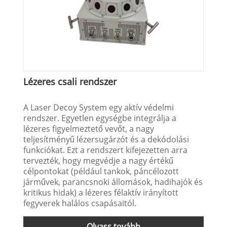
Lézeres csali rendszer
A Laser Decoy System egy aktív védelmi
rendszer. Egyetlen egységbe integrálja a
lézeres figyelmeztető vevőt, a nagy
teljesítményű lézersugárzót és a dekódolási
funkciókat. Ezt a rendszert kifejezetten arra
tervezték, hogy megvédje a nagy értékű
célpontokat (például tankok, páncélozott
járművek, parancsnoki állomások, hadihajók és
kritikus hidak) a lézeres félaktív irányított
fegyverek halálos csapásaitól.
Olvass tovább