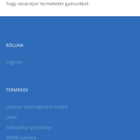
hogy vásároljon termékeket gyárunkból.
RÓLUNK
Cégünk
TERMÉKEK
Lézeres távolságmérő modul
Lézer
Száloptikai giroszkóp
MWIR kamera