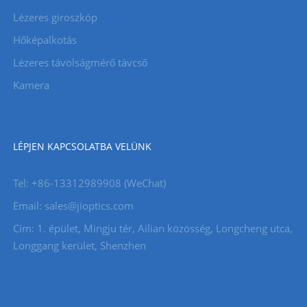
Lézeres giroszkóp
Hőképalkotás
Lézeres távolságmérő távcső
Kamera
LÉPJEN KAPCSOLATBA VELÜNK
Tel: +86-13312989908 (WeChat)
Email: sales@jioptics.com
Cím: 1. épület, Mingju tér, Ailian közösség, Longcheng utca,
Longgang kerület, Shenzhen