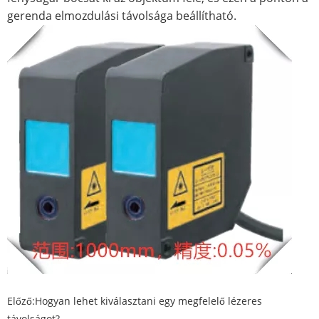
gerenda elmozdulási távolsága beállítható.
Előző:
Hogyan lehet kiválasztani egy megfelelő lézeres
távolságot?