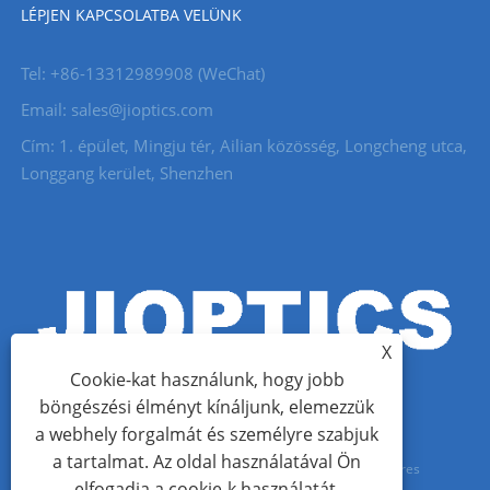
LÉPJEN KAPCSOLATBA VELÜNK
Tel: +86-13312989908 (WeChat)
Email: sales@jioptics.com
Cím: 1. épület, Mingju tér, Ailian közösség, Longcheng utca,
Longgang kerület, Shenzhen
X
Cookie-kat használunk, hogy jobb
böngészési élményt kínáljunk, elemezzük
a webhely forgalmát és személyre szabjuk
a tartalmat. Az oldal használatával Ön
Copyright © 2022 Shenzhen Jioptics Technology Co., Ltd. - Lézeres
elfogadja a cookie-k használatát.