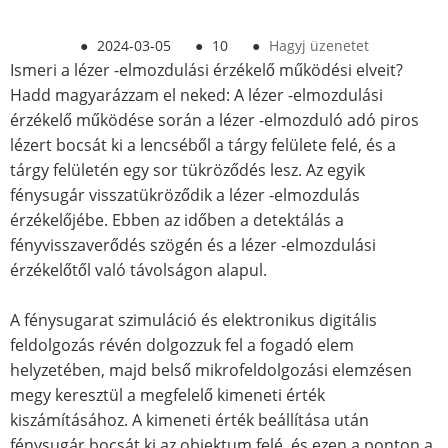
●
2024-03-05
●
10
●
Hagyj üzenetet
Ismeri a lézer -elmozdulási érzékelő működési elveit?
Hadd magyarázzam el neked: A lézer -elmozdulási
érzékelő működése során a lézer -elmozduló adó piros
lézert bocsát ki a lencséből a tárgy felülete felé, és a
tárgy felületén egy sor tükröződés lesz. Az egyik
fénysugár visszatükröződik a lézer -elmozdulás
érzékelőjébe. Ebben az időben a detektálás a
fényvisszaverődés szögén és a lézer -elmozdulási
érzékelőtől való távolságon alapul.
A fénysugarat szimuláció és elektronikus digitális
feldolgozás révén dolgozzuk fel a fogadó elem
helyzetében, majd belső mikrofeldolgozási elemzésen
megy keresztül a megfelelő kimeneti érték
kiszámításához. A kimeneti érték beállítása után
fénysugár bocsát ki az objektum felé, és ezen a ponton a