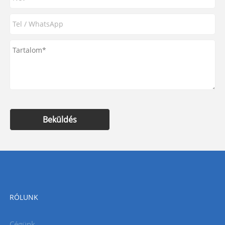
Beküldés
RÓLUNK
Cégünk