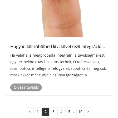
Hogyan küszöbölheti ki a következő integráció
kockázatát a lézeres távolságmérő modul?
Ha valaha is megpróbálta integrálni a távolságmérést
egy termékbe (UAV hasznos terhek, EO/IR eszközök,
ipari optika, intelligens felügyelet, robotika és még sok
más), akkor már tudja a csúnya igazságot: a
távolságmérő érzékelő ritkán „csak egy alkatrész”. Ez
Olvass tovább
egy olyan rendszerdöntés, amely miatt az ......
<
1
2
3
4
5
...
10
>