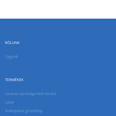
RÓLUNK
Cégünk
TERMÉKEK
Lézeres távolságmérő modul
Lézer
Száloptikai giroszkóp