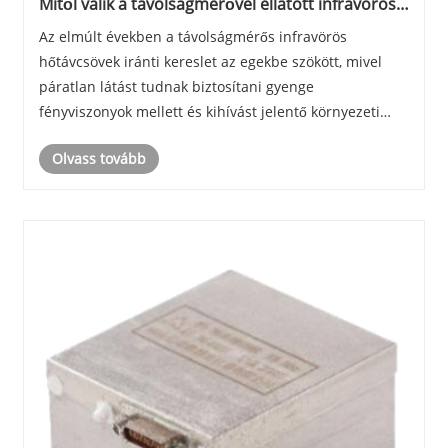
Mitől válik a távolságmérővel ellátott infravörös
hőtávcsövek játékmódváltó a szabadtéri sportok
Az elmúlt években a távolságmérős infravörös
szerelmesei számára
hőtávcsövek iránti kereslet az egekbe szökött, mivel
páratlan látást tudnak biztosítani gyenge
fényviszonyok mellett és kihívást jelentő környezeti
körülmények között is. Ez a blog feltárja a távcsövek
Olvass tovább
mögött meghúzódó technológiát, azok felhasználását,
é......