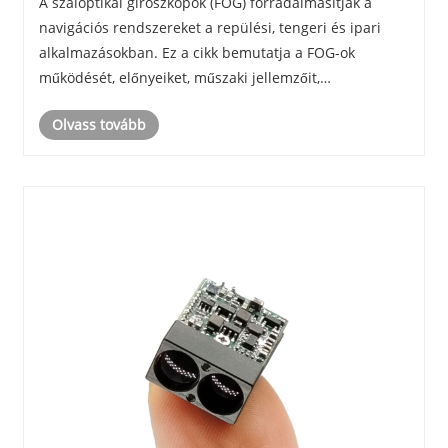
A száloptikai giroszkópok (FOG) forradalmasítják a
navigációs rendszereket a repülési, tengeri és ipari
alkalmazásokban. Ez a cikk bemutatja a FOG-ok
működését, előnyeiket, műszaki jellemzőit,
alkalmazásait, és megválaszolja a gyakori kérdéseket,
Olvass tovább
hogy segítsen a vállalkozásoknak és a mérnököknek
meg......