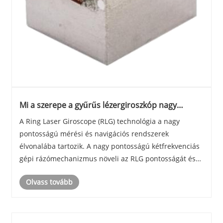
Mi a szerepe a gyűrűs lézergiroszkóp nagy
pontosságú kétfrekvenciás gépi rázásnak a
A Ring Laser Giroscope (RLG) technológia a nagy
modern technológiában
pontosságú mérési és navigációs rendszerek
élvonalába tartozik. A nagy pontosságú kétfrekvenciás
gépi rázómechanizmus növeli az RLG pontosságát és
stabilitását, így elengedhetetlen eszköze a repülőgép-,
Olvass tovább
védelmi és ipari alkalmazások különféle alkalmazá......