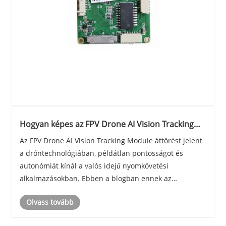
Hogyan képes az FPV Drone AI Vision Tracking
Module forradalmasítani a dróntechnológiát?
Az FPV Drone AI Vision Tracking Module áttörést jelent
a dróntechnológiában, példátlan pontosságot és
autonómiát kínál a valós idejű nyomkövetési
alkalmazásokban. Ebben a blogban ennek az
élvonalbeli technológiának az alapvető jellemzőit,
Olvass tovább
előnyeit és lehetséges alkalmazásait tárjuk fel, különös
teki......