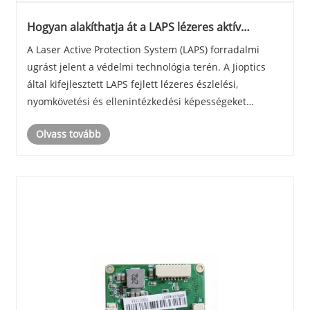
Hogyan alakíthatja át a LAPS lézeres aktív
védelmi rendszer a modern védelmi
A Laser Active Protection System (LAPS) forradalmi
képességeket?
ugrást jelent a védelmi technológia terén. A Jioptics
által kifejlesztett LAPS fejlett lézeres észlelési,
nyomkövetési és ellenintézkedési képességeket
integrál a járművek és eszközök védelmének javítása
Olvass tovább
érdekében a modern fenyegetésekkel szemben. E......