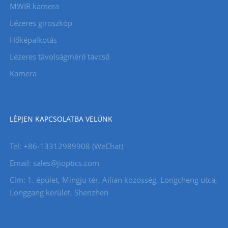
MWIR kamera
Lézeres giroszkóp
Hőképalkotás
Lézeres távolságmérő távcső
Kamera
LÉPJEN KAPCSOLATBA VELÜNK
Tel: +86-13312989908 (WeChat)
Email: sales@jioptics.com
Cím: 1. épület, Mingju tér, Ailian közösség, Longcheng utca,
Longgang kerület, Shenzhen