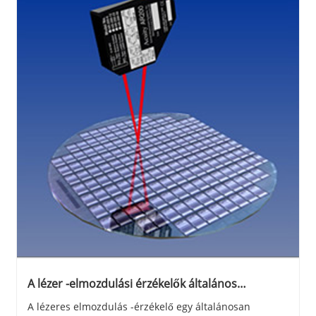
A lézer -elmozdulási érzékelők általános
alkalmazási területei
A lézeres elmozdulás -érzékelő egy általánosan