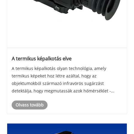
A termikus képalkotás elve
A termikus képalkotás olyan technológia, amely
termikus képeket hoz létre azáltal, hogy az
objektumokból származó infravörös sugárzást
detektálja, hogy megmutassák azok hőmérséklet -
eloszlását. Elve a következő kulcsfogalmakon alapul:
Olvass tovább
Infravörös sugárzás: Minden tárgy hőenergiát bocsát ki
a körny......