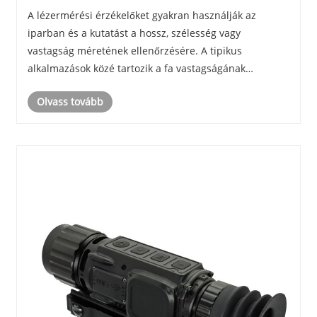
szélességének mérésének alapeléséhez
A lézermérési érzékelőket gyakran használják az
iparban és a kutatást a hossz, szélesség vagy
vastagság méretének ellenőrzésére. A tipikus
alkalmazások közé tartozik a fa vastagságának
meghatározása, acél tekercs vastagsága, a papír
Olvass tovább
tekercs szélessége és így tovább. Az a oka, hogy a
mérnökök nem éri......