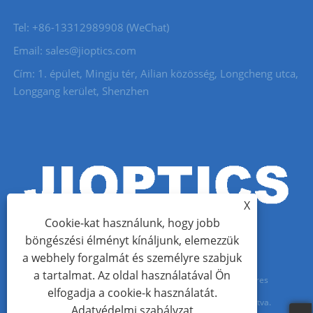
Tel: +86-13312989908 (WeChat)
Email: sales@jioptics.com
Cím: 1. épület, Mingju tér, Ailian közösség, Longcheng utca,
Longgang kerület, Shenzhen
X
Cookie-kat használunk, hogy jobb
böngészési élményt kínáljunk, elemezzük
a webhely forgalmát és személyre szabjuk
a tartalmat. Az oldal használatával Ön
Copyright © 2022 Shenzhen Jioptics Technology Co., Ltd. - Lézeres
elfogadja a cookie-k használatát.
távolságmérő modul, zoom MWIR kamera - Minden jog fenntartva.
Adatvédelmi szabályzat