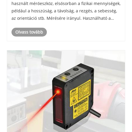
használt mérőeszköz, elsősorban a fizikai mennyiségek,
például a hosszúság, a távolság, a rezgés, a sebesség,
az orientáció stb. Mérésére irányul. Használható a
légköri szennyező anyagok hibájának észlelésére és
Olvass tovább
megfigyelésére is. A lézer elmozdulási ér......