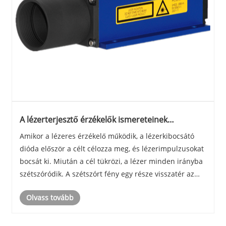
A lézerterjesztő érzékelők ismereteinek
népszerűsítése
Amikor a lézeres érzékelő működik, a lézerkibocsátó
dióda először a célt célozza meg, és lézerimpulzusokat
bocsát ki. Miután a cél tükrözi, a lézer minden irányba
szétszóródik. A szétszórt fény egy része visszatér az
érzékelő vevőjéhez, és az optikai rendszer fogadja,
Olvass tovább
mielőtt az Avalanche fotodiódra......