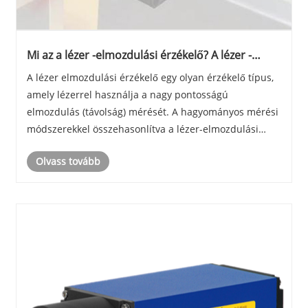
Mi az a lézer -elmozdulási érzékelő? A lézer -
elmozdulás érzékelő működési elve
A lézer elmozdulási érzékelő egy olyan érzékelő típus,
amely lézerrel használja a nagy pontosságú
elmozdulás (távolság) mérését. A hagyományos mérési
módszerekkel összehasonlítva a lézer-elmozdulási
érzékelőket széles körben használják az iparban, mivel
Olvass tovább
azok a nagy pontosság, az érintkezés és a gyor......