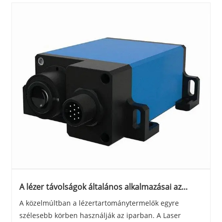
A lézer távolságok általános alkalmazásai az
iparban
A közelmúltban a lézertartománytermelők egyre
szélesebb körben használják az iparban. A Laser