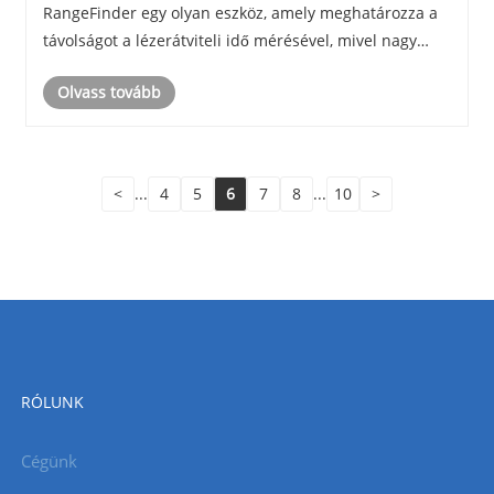
RangeFinder egy olyan eszköz, amely meghatározza a
távolságot a lézerátviteli idő mérésével, mivel nagy
pontossággal rendelkezik, nem igényel fizikai
Olvass tovább
érintkezést, és instabil környezetben használható. Ez
te......
<
...
4
5
6
7
8
...
10
>
RÓLUNK
Cégünk