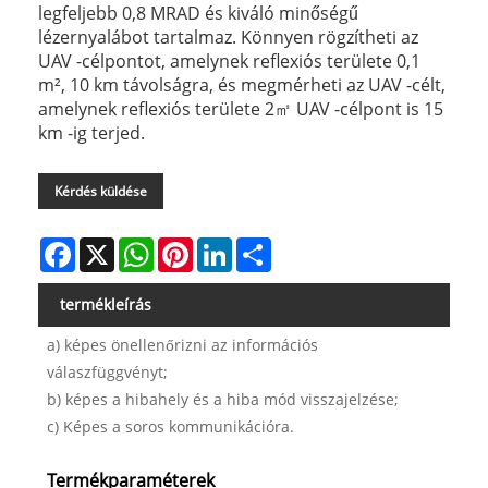
legfeljebb 0,8 MRAD és kiváló minőségű
lézernyalábot tartalmaz. Könnyen rögzítheti az
UAV -célpontot, amelynek reflexiós területe 0,1
m², 10 km távolságra, és megmérheti az UAV -célt,
amelynek reflexiós területe 2㎡ UAV -célpont is 15
km -ig terjed.
Kérdés küldése
Facebook
X
WhatsApp
Pinterest
LinkedIn
Share
termékleírás
a) képes önellenőrizni az információs
válaszfüggvényt;
b) képes a hibahely és a hiba mód visszajelzése;
c) Képes a soros kommunikációra.
Termékparaméterek