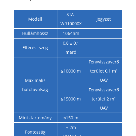
STA-
Modell
Jegyzet
WR10000X
Hullámhossz
1064nm
0,8 ± 0,1
Eltérési szög
mard
Fényvisszaverő
≥10000 m
terület 0,1 m²
UAV
Maximális
hatótávolság
Fényvisszaverő
≥15000 m
terület 2 m²
UAV
Mini -tartomány
≤150 m
± 2m
Pontosság