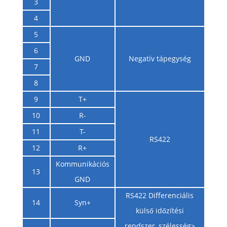
3
4
5
6
GND
Negatív tápegység
7
8
9
T+
10
R-
11
T-
RS422
12
R+
Kommunikációs
13
GND
RS422 Differenciális
14
Syn+
külső időzítési
rendszer, szélesség>