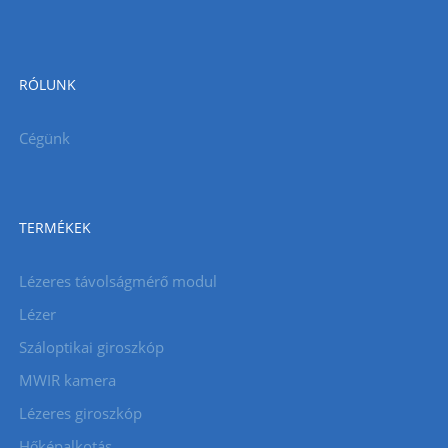
RÓLUNK
Cégünk
TERMÉKEK
Lézeres távolságmérő modul
Lézer
Száloptikai giroszkóp
MWIR kamera
Lézeres giroszkóp
Hőképalkotás