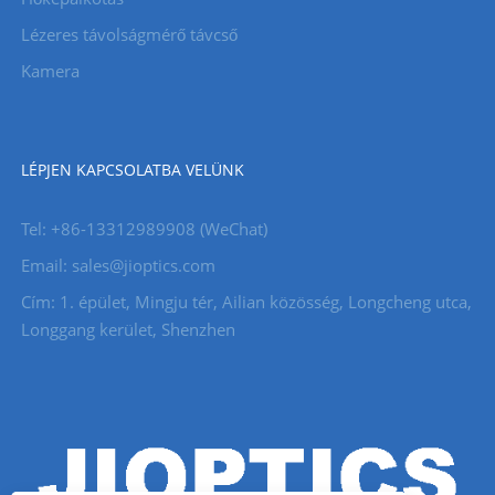
Lézeres távolságmérő távcső
Kamera
LÉPJEN KAPCSOLATBA VELÜNK
Tel: +86-13312989908 (WeChat)
Email: sales@jioptics.com
Cím: 1. épület, Mingju tér, Ailian közösség, Longcheng utca,
Longgang kerület, Shenzhen