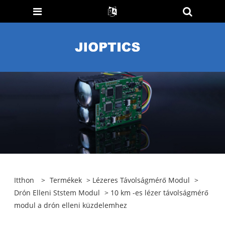
Itthon
>
Termékek
>
Lézeres Távolságmérő Modul
>
Drón Elleni Ststem Modul
> 10 km -es lézer távolságmérő
modul a drón elleni küzdelemhez