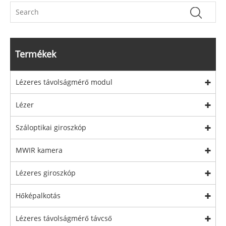
Termékek
Lézeres távolságmérő modul
Lézer
Száloptikai giroszkóp
MWIR kamera
Lézeres giroszkóp
Hőképalkotás
Lézeres távolságmérő távcső