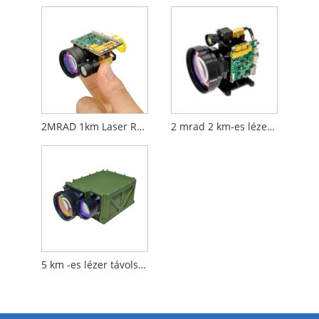
2MRAD 1km Laser RangeRinder modul a drón ellen
2 mrad 2 km-es lézeres távolságmérő modul drone elleni szárhoz
5 km -es lézer távolságmérő modul a drón elleni küzdelemhez