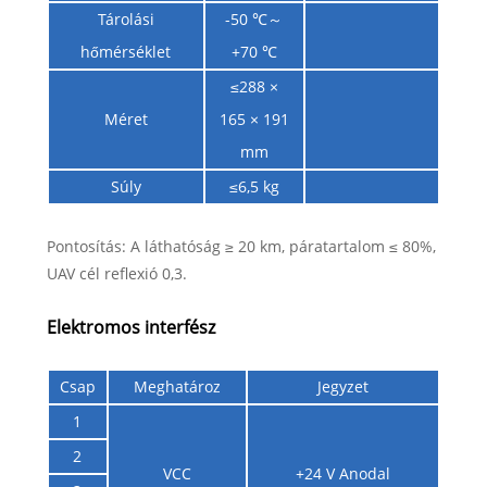
Tárolási
-50 ℃～
hőmérséklet
+70 ℃
≤288 ×
Méret
165 × 191
mm
Súly
≤6,5 kg
Pontosítás: A láthatóság ≥ 20 km, páratartalom ≤ 80%,
UAV cél reflexió 0,3.
Elektromos interfész
Csap
Meghatároz
Jegyzet
1
2
VCC
+24 V Anodal