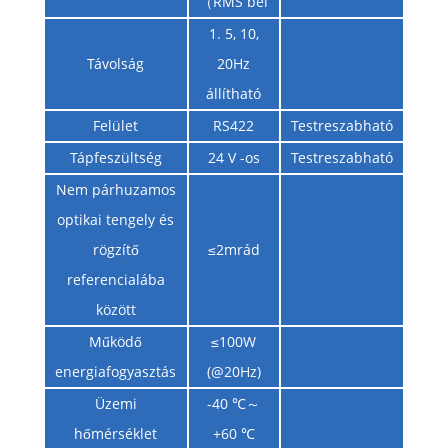
（RMS bel
1. 5, 10,
Távolság
20Hz
állítható
Felület
RS422
Testreszabható
Tápfeszültség
24 V -os
Testreszabható
Nem párhuzamos
optikai tengely és
rögzítő
≤2mrád
referencialába
között
Működő
≤100W
energiafogyasztás
(@20Hz)
Üzemi
-40 ℃～
hőmérséklet
+60 ℃