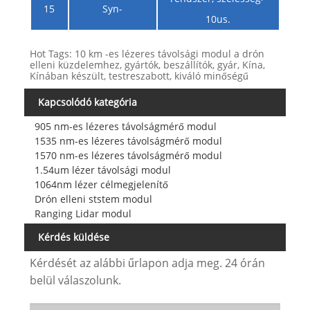
15
Syn-
10us.
Hot Tags: 10 km -es lézeres távolsági modul a drón
elleni küzdelemhez, gyártók, beszállítók, gyár, Kína,
Kínában készült, testreszabott, kiváló minőségű
Kapcsolódó kategória
905 nm-es lézeres távolságmérő modul
1535 nm-es lézeres távolságmérő modul
1570 nm-es lézeres távolságmérő modul
1.54um lézer távolsági modul
1064nm lézer célmegjelenítő
Drón elleni ststem modul
Ranging Lidar modul
Kérdés küldése
Kérdését az alábbi űrlapon adja meg. 24 órán
belül válaszolunk.