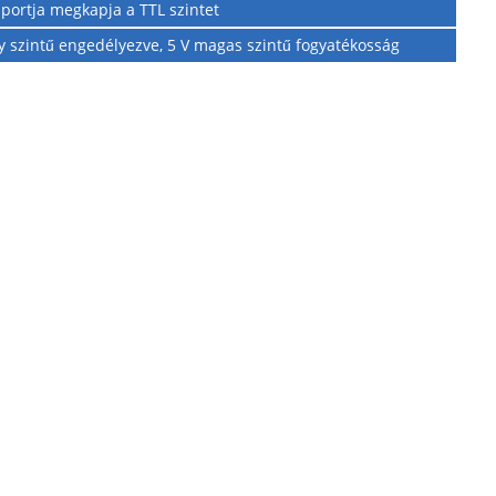
portja megkapja a TTL szintet
 szintű engedélyezve, 5 V magas szintű fogyatékosság