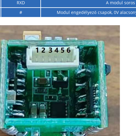
RXD
A modul soros 
#
Modul engedélyező csapok, 0V alacsony