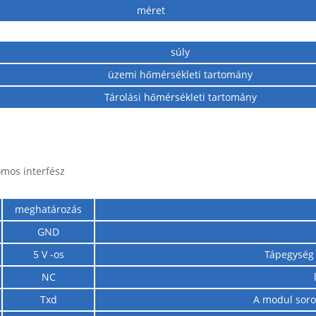
méret
súly
üzemi hőmérsékleti tartomány
Tárolási hőmérsékleti tartomány
omos interfész
meghatározás
GND
5 V -os
Tápegység 
NC
Txd
A modul soros