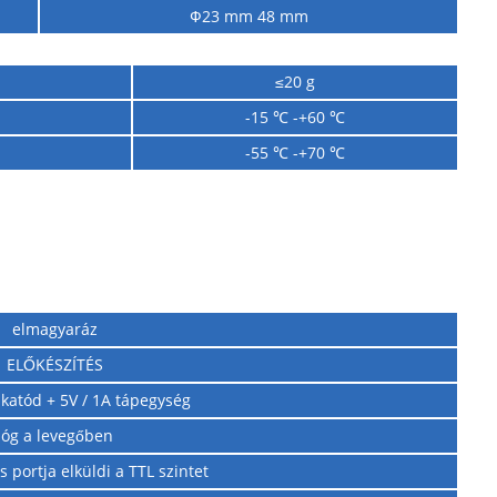
Ф23 mm 48 mm
≤20 g
-15 ℃ -+60 ℃
-55 ℃ -+70 ℃
elmagyaráz
ELŐKÉSZÍTÉS
katód + 5V / 1A tápegység
lóg a levegőben
 portja elküldi a TTL szintet