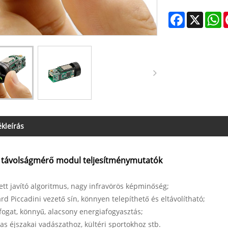
Facebook
X
W
kleírás
 távolságmérő modul teljesítménymutatók
ett javító algoritmus, nagy infravörös képminőség;
rd Piccadini vezető sín, könnyen telepíthető és eltávolítható;
rfogat, könnyű, alacsony energiafogyasztás;
as éjszakai vadászathoz, kültéri sportokhoz stb.