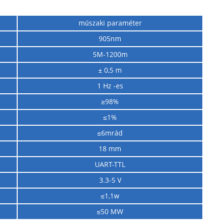
műszaki paraméter
905nm
5M-1200m
± 0,5 m
1 Hz -es
≥98%
≤1%
≤6mrád
18 mm
UART-TTL
3.3-5 V
≤1,1w
≤50 MW