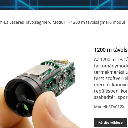
m-Es Lézeres Távolságmérő Modul
> 1200 m távolságmérő modul
1200 m távol
Az 1200 m -es 
tartománymodul
termékmérési ta
teszt szoftverre
méretű, könnyű 
repülésben, ko
szabadtéri spo
Modell:STA012X
Kérdés küldése