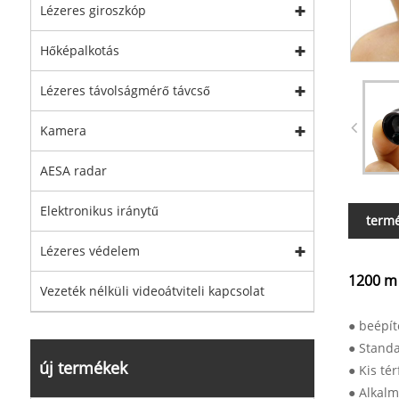
Lézeres giroszkóp
Hőképalkotás
Lézeres távolságmérő távcső
Kamera
AESA radar
Elektronikus iránytű
termé
Lézeres védelem
1200 m
Vezeték nélküli videoátviteli kapcsolat
● beépít
● Standa
új termékek
● Kis té
● Alkalm