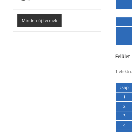
Minden új termék
Felület
1 elektr
csap
1
2
3
4