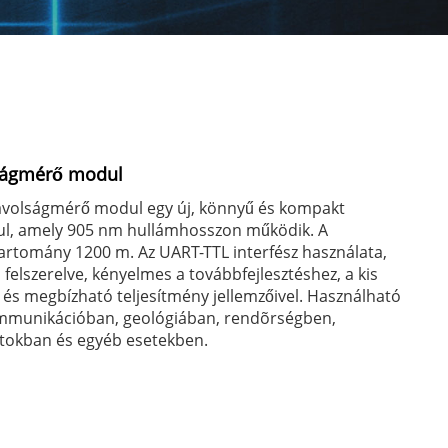
ságmérő modul
távolságmérő modul egy új, könnyű és kompakt
, amely 905 nm hullámhosszon működik. A
rtomány 1200 m. Az UART-TTL interfész használata,
l felszerelve, kényelmes a továbbfejlesztéshez, a kis
és megbízható teljesítmény jellemzőivel. Használható
mmunikációban, geológiában, rendõrségben,
rtokban és egyéb esetekben.