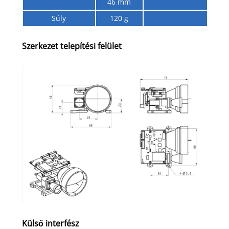
46 mm
Súly
120 g
Szerkezet telepítési felület
Külső interfész