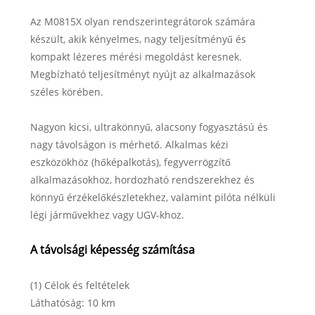
Az M0815X olyan rendszerintegrátorok számára
készült, akik kényelmes, nagy teljesítményű és
kompakt lézeres mérési megoldást keresnek.
Megbízható teljesítményt nyújt az alkalmazások
széles körében.
Nagyon kicsi, ultrakönnyű, alacsony fogyasztású és
nagy távolságon is mérhető. Alkalmas kézi
eszközökhöz (hőképalkotás), fegyverrögzítő
alkalmazásokhoz, hordozható rendszerekhez és
könnyű érzékelőkészletekhez, valamint pilóta nélküli
légi járművekhez vagy UGV-khoz.
A távolsági képesség számítása
(1) Célok és feltételek
Láthatóság: 10 km