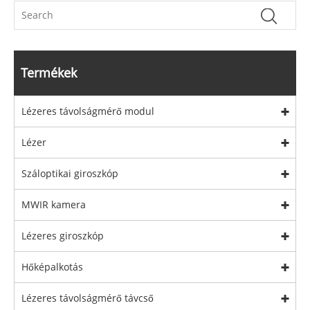
Termékek
Lézeres távolságmérő modul
Lézer
Száloptikai giroszkóp
MWIR kamera
Lézeres giroszkóp
Hőképalkotás
Lézeres távolságmérő távcső