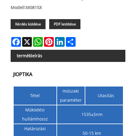
Modell:M0815X
Kérdés küldése
PDF letöltése
Facebook
X
WhatsApp
Pinterest
LinkedIn
Share
termékleírás
JIOPTIKA
műszaki
Tétel
Utasítás
paraméter
Működési
1535±5nm
hullámhossz
Határozási
50-15 km