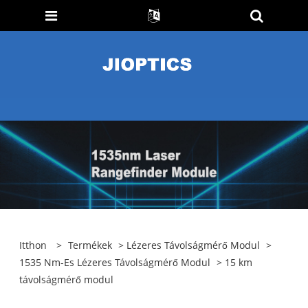
Itthon
>
Termékek
>
Lézeres Távolságmérő Modul
>
1535 Nm-Es Lézeres Távolságmérő Modul
> 15 km
távolságmérő modul