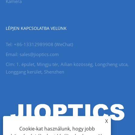
Kamera
LÉPJEN KAPCSOLATBA VELÜNK
Tel: +86-13312989908 (WeChat)
Email: sales@jioptics.com
Cím: 1. épület, Mingju tér, Ailian közösség, Longcheng utca,
Longgang kerület, Shenzhen
X
Cookie-kat használunk, hogy jobb