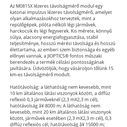
Az M0815X lézeres távolságmérő modul egy
katonai impulzus lézeres távolságmérő, amelyet
olyan alkalmazásokhoz terveztek, mint a
repülőgépek, pilóta nélküli légi járművek,
harckocsik és légi fegyverek. Kis mérete, könnyű
súlya, alacsony energiafogyasztása, stabil
teljesítménye, hosszú mérési távolsága és hosszú
élettartama, az emberi szem biztonsága és egyéb
előnyei vannak, a JIOPTICS® fontos műszaki
berendezés a termék célzási pontosságának
javítására. Üdvözöljük, hogy vásároljon tőlünk 15
km-es távolságmérő modult.
Hatótávolság: a láthatóság nem kevesebb, mint
10 km általános látási viszonyok között, a diffúz
reflexió 0,3 járműveknél (2,3 mX2,3 m cél),
hatótávolság â¥ 8000 m; A láthatóság nem
kevesebb, mint 20 km általános látási viszonyok
között, járművek esetében (2,3 mX2,3 m cél), 0,3
diffúz reflexiós cél, hatótávolság â¥ 15000 m;