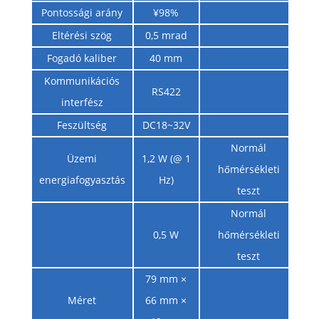
Pontossági arány
¥98%
Eltérési szög
0,5 mrad
Fogadó kaliber
40 mm
Kommunikációs
RS422
interfész
Feszültség
DC18~32V
Normál
Üzemi
1,2 W (@ 1
hőmérsékleti
energiafogyasztás
Hz)
teszt
Normál
0,5 W
hőmérsékleti
teszt
79 mm ×
Méret
66 mm ×