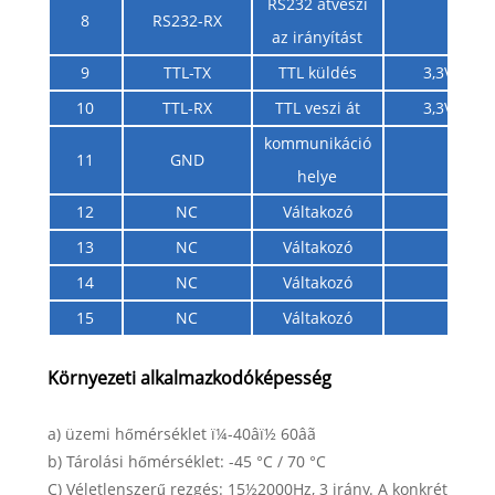
RS232 átveszi
8
RS232-RX
az irányítást
9
TTL-TX
TTL küldés
3,3V
10
TTL-RX
TTL veszi át
3,3V
kommunikáció
11
GND
helye
12
NC
Váltakozó
13
NC
Váltakozó
14
NC
Váltakozó
15
NC
Váltakozó
Környezeti alkalmazkodóképesség
a) üzemi hőmérséklet ï¼-40âï½ 60âã
b) Tárolási hőmérséklet: -45 °C / 70 °C
C) Véletlenszerű rezgés: 15½2000Hz, 3 irány. A konkrét