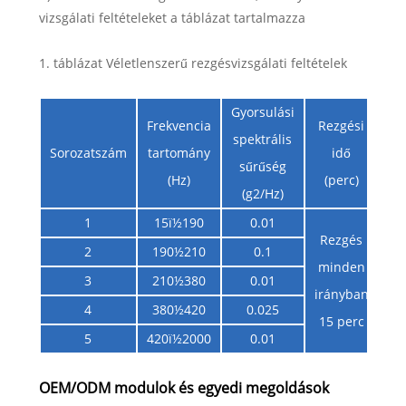
vizsgálati feltételeket a táblázat tartalmazza
1. táblázat Véletlenszerű rezgésvizsgálati feltételek
Gyorsulási
Frekvencia
Rezgési
spektrális
Sorozatszám
tartomány
idő
sűrűség
(Hz)
(perc)
(g2/Hz)
1
15ï½190
0.01
Rezgés
2
190½210
0.1
minden
3
210½380
0.01
irányban
4
380½420
0.025
15 perc
5
420ï½2000
0.01
OEM/ODM modulok és egyedi megoldások