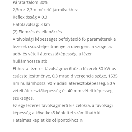
Páratartalom 80%
2,3m × 2,3m méretű járművekhez
Reflexiósság = 0,3
Hatótávolság: 8 km
(2) Elemzés és ellenőrzés
A távolsági képességet befolyásoló fő paraméterek a
lézerek csúcsteljesítménye, a divergencia szöge, az
adó- és vételi áteresztőképesség, a lézer
hullámhossza stb.
Ehhez a lézeres távolságmérőhöz a lézerek 50 kW-os
csúcsteljesítménye, 0,3 mrad divergencia szöge, 1535
nm hullámhossz, 90 ¥ adási áteresztőképesség, 80 ¥
vételi áteresztőképesség és 40 mm vételi képesség
szükséges.
Ez egy lézeres távolságmérő kis célokra, a távolsági
képesség a következő képlettel számítható ki.
Hatalmas képlet kis célpontokhozï¼