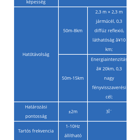
képesség
2,3 m × 2,3 m
járműcél, 0,3
50m-8km
diffúz reflexió,
láthatóság â¥10
km;
Hatótávolság
Energiaintenzitás
â¥ 20km, 0,3
50m-15km
nagy
fényvisszaverési
cél;
Határozási
±2m
3Î´
pontosság
1-10Hz
Tartós frekvencia
állítható