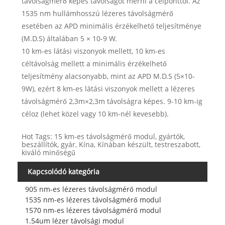
távolságmérő képes távolságot mérni a célponttól. Az
1535 nm hullámhosszú lézeres távolságmérő
esetében az APD minimális érzékelhető teljesítménye
(M.D.S) általában 5 × 10-9 W.
10 km-es látási viszonyok mellett, 10 km-es
céltávolság mellett a minimális érzékelhető
teljesítmény alacsonyabb, mint az APD M.D.S (5×10-
9W), ezért 8 km-es látási viszonyok mellett a lézeres
távolságmérő 2,3m×2,3m távolságra képes. 9-10 km-ig
céloz (lehet közel vagy 10 km-nél kevesebb).
Hot Tags: 15 km-es távolságmérő modul, gyártók,
beszállítók, gyár, Kína, Kínában készült, testreszabott,
kiváló minőségű
Kapcsolódó kategória
905 nm-es lézeres távolságmérő modul
1535 nm-es lézeres távolságmérő modul
1570 nm-es lézeres távolságmérő modul
1.54um lézer távolsági modul