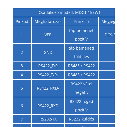
Csatlakozó modell: MDC1-15SW1
Pinkód
Meghatározás
Funkció
Megjegyzés
táp bemenet
1
VEE
DC9-36V
pozitív
táp bemeneti
2
GND
földelés
3
RS422_T/R
RS485 / RS422
4
RS422_T/R-
RS485 / RS422
RS422 vétel
5
RS422_RXD-
negatív
RS422 fogad
6
RS422_RXD
pozitív
7
RS232-TX
RS232 küldés