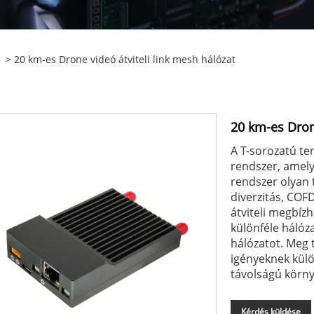
> 20 km-es Drone videó átviteli link mesh hálózat
20 km-es Drone
A T-sorozatú ter
rendszer, amely
rendszer olyan
diverzitás, COF
átviteli megbízh
különféle hálóza
hálózatot. Meg t
igényeknek kül
távolságú körn
Kérdés küldése