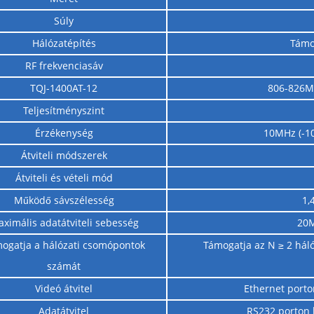
ozékok és paraméterek
Súly
Hálózatépítés
Támog
RF frekvenciasáv
TQJ-1400AT-12
806-826M
Teljesítményszint
Érzékenység
10MHz (-1
Átviteli módszerek
Átviteli és vételi mód
Működő sávszélesség
1
ximális adatátviteli sebesség
20M
ogatja a hálózati csomópontok
Támogatja az N ≥ 2 hál
számát
Videó átvitel
Ethernet porto
Adatátvitel
RS232 porton 