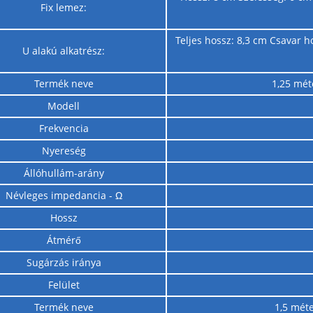
Fix lemez:
Teljes hossz: 8,3 cm Csavar 
U alakú alkatrész:
Termék neve
1,25 mét
Modell
Frekvencia
Nyereség
Állóhullám-arány
Névleges impedancia - Ω
Hossz
Átmérő
Sugárzás iránya
Felület
Termék neve
1,5 mét