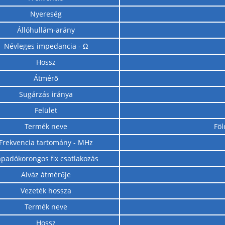
Nyereség
Állóhullám-arány
Névleges impedancia - Ω
Hossz
Átmérő
Sugárzás iránya
Felület
Termék neve
Föl
Frekvencia tartomány - MHz
apadókorongos fix csatlakozás
Alváz átmérője
Vezeték hossza
Termék neve
Hossz