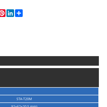
hatsApp
Pinterest
LinkedIn
Share
ése, vasúti szállítás, UAV felderítés, raj UAV adatkapcsolatok,
sempészetellenes műveletek, pilóta nélküli rendszerek, tengeri
STA-T20M
92×62×20,5 mm)