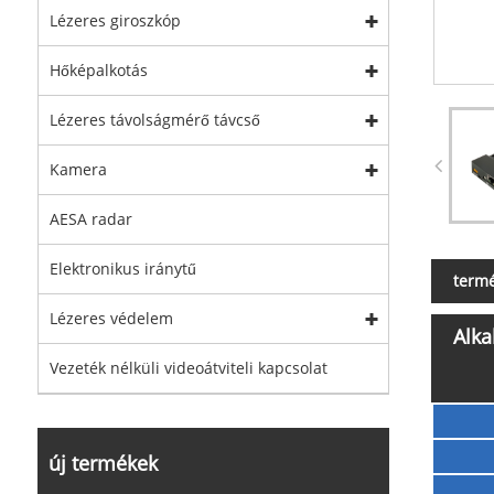
Lézeres giroszkóp
Hőképalkotás
Lézeres távolságmérő távcső
Kamera
AESA radar
Elektronikus iránytű
termé
Lézeres védelem
Alk
Vezeték nélküli videoátviteli kapcsolat
Kiváló
vészmentés
új termékek
gazdálkodá