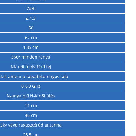
7dBi
≤ 1,3
50
62 cm
1,85 cm
360° mindenirányú
NK női fej/N férfi fej
delt antenna tapadókorongos talp
0-6,0 GHz
N-anyafejű N-K női ülés
11 cm
46 cm
Sky végű ragasztórúd antenna
23,5 cm