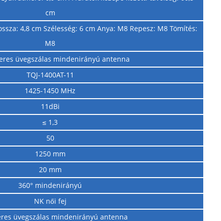
cm
hossza: 4,8 cm Szélesség: 6 cm Anya: M8 Repesz: M8 Tömítés:
M8
eres üvegszálas mindenirányú antenna
TQJ-1400AT-11
1425-1450 MHz
11dBi
≤ 1,3
50
1250 mm
20 mm
360° mindenirányú
NK női fej
eres üvegszálas mindenirányú antenna