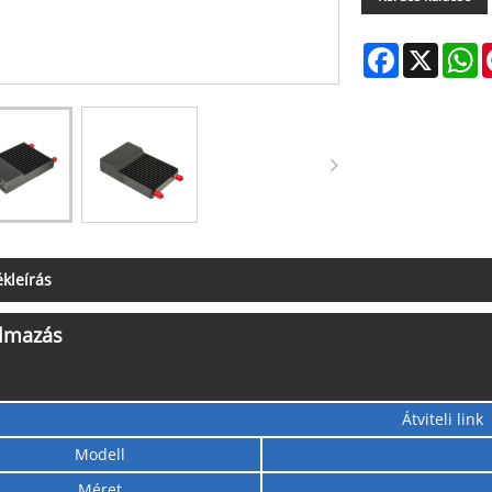
Facebook
X
W
kleírás
almazás
an alkalmas olyan területeken történő alkalmazásokhoz, mint az erdőtüzek megelőz
Átviteli link
, elektromos vezetékek ellenőrzése, olajvezeték járőrözés, határbiztonsági és c
Modell
s, mobil biztonság és katonai felderítés.
Méret