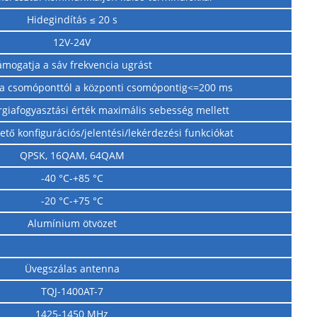
Hidegindítás ≤ 20 s
12V-24V
ámogatja a sáv frekvencia ugrást
és a csomóponttól a központi csomópontig<=200 ms
iafogyasztási érték maximális sebesség mellett
ető konfigurációs/jelentési/lekérdezési funkciókat
QPSK, 16QAM, 64QAM
-40 °C-+85 °C
-20 °C-+75 °C
Alumínium ötvözet
Üvegszálas antenna
TQJ-1400AT-7
1425-1450 MHz