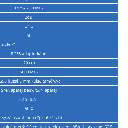
1425-1450 MHz
2dBi
≤ 1,3
50
tozékok*
RG58 adapterkábel
20 cm
6000 MHz
G58 huzal 5 mm külső átmérővel
SMA apafej belső tű/N apafej
0,15 db/m
50 Ω
egszálas antenna rögzítő készlet
Lyuk átmérő: 0,9 cm A furatok közepe közötti távolság: 60,5