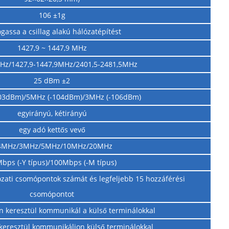
106 ±1g
assa a csillag alakú hálózatépítést
1427,9 ~ 1447,9 MHz
Hz/1427,9-1447,9MHz/2401,5-2481,5MHz
25 dBm ±2
03dBm)/5MHz (-104dBm)/3MHz (-106dBm)
egyirányú, kétirányú
egy adó kettős vevő
,4MHz/3MHz/5MHz/10MHz/20MHz
bps (-Y típus)/100Mbps (-M típus)
ózati csomópontok számát és legfeljebb 15 hozzáférési
csomópontot
n keresztül kommunikál a külső terminálokkal
keresztül kommunikáljon külső terminálokkal