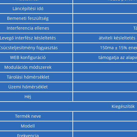
Láncépítési idő
Bemeneti feszültség
Interferencia ellenes
T
Levegő interfész késleltetés
átviteli késleltet
Csúcsteljesítmény fogyasztás
150ma ± 15% energ
WEB konfiguráció
támogatja az alapv
Modulációs módszerek
Tárolási hőmérséklet
Üzemi hőmérséklet
Héj
Kiegészítők
Termék neve
Modell
Frekvencia