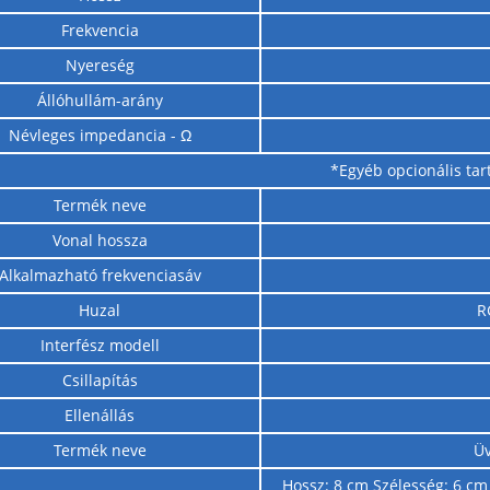
Frekvencia
Nyereség
Állóhullám-arány
Névleges impedancia - Ω
*Egyéb opcionális tar
Termék neve
Vonal hossza
Alkalmazható frekvenciasáv
Huzal
R
Interfész modell
Csillapítás
Ellenállás
Termék neve
Üv
Hossz: 8 cm Szélesség: 6 cm 