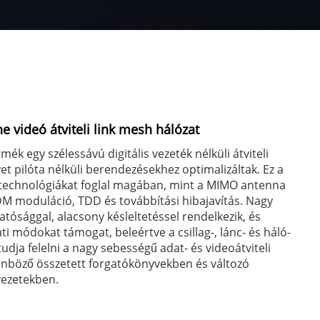
 videó átviteli link mesh hálózat
mék egy szélessávú digitális vezeték nélküli átviteli
et pilóta nélküli berendezésekhez optimalizáltak. Ez a
 technológiákat foglal magában, mint a MIMO antenna
DM moduláció, TDD és továbbítási hibajavítás. Nagy
atósággal, alacsony késleltetéssel rendelkezik, és
ti módokat támogat, beleértve a csillag-, lánc- és háló-
udja felelni a nagy sebességű adat- és videoátviteli
önböző összetett forgatókönyvekben és változó
yezetekben.