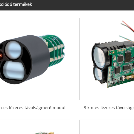
solódó termékek
m-es lézeres távolságmérő modul
3 km-es lézeres távolsá