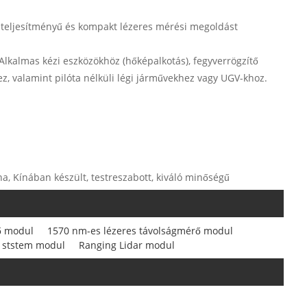
 teljesítményű és kompakt lézeres mérési megoldást
 Alkalmas kézi eszközökhöz (hőképalkotás), fegyverrögzítő
, valamint pilóta nélküli légi járművekhez vagy UGV-khoz.
na, Kínában készült, testreszabott, kiváló minőségű
ő modul
1570 nm-es lézeres távolságmérő modul
i ststem modul
Ranging Lidar modul