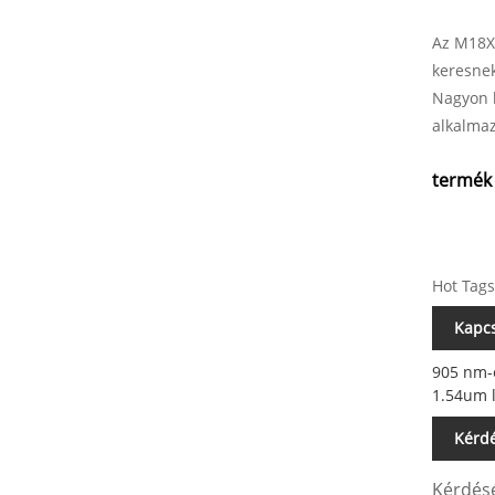
Az M18X 
keresnek
Nagyon k
alkalmaz
termék 
Hot Tags
Kapcs
905 nm-
1.54um l
Kérdé
Kérdésé