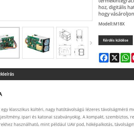
termékintegráci
hoz, digitális 
hogy vásároljon
Modell:M18X
Kérdés küldése
Facebook
X
W
kleírás
A
egy klasszikus kültéri, nagy hatótávolságú lézeres távolságmérő m
eljesítmény, ipari és katonai szabványokig. A kompakt, szembiztos, 
ekhez használható, mint például UAV pod, hőképalkotás, távolság