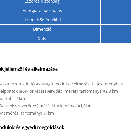
Lézeres biztonság
Energiafelhasználás
Üzemi hőmérséklet
Dimenzió
Súly
k jellemzői és alkalmazása
sszú lézeres hatótávolságú modul a célmérési teljesítményhez
célpontok (80%-os visszaverődés) mérési tartománya ¥2,8 km
ér fal – 2 km
5%-os visszaverődés) mérési tartomány â¥1,8km
ont mérési tartomány: ¥1km
dulok és egyedi megoldások