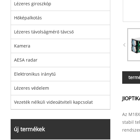
Lézeres giroszkóp
Hőképalkotás
Lézeres távolságmérő távcső
Kamera
AESA radar
Elektronikus iránytű
termé
Lézeres védelem
JIOPTIK
Vezeték nélküli videoátviteli kapcsolat
Az M18X 
stabil t
új termékek
rendszer