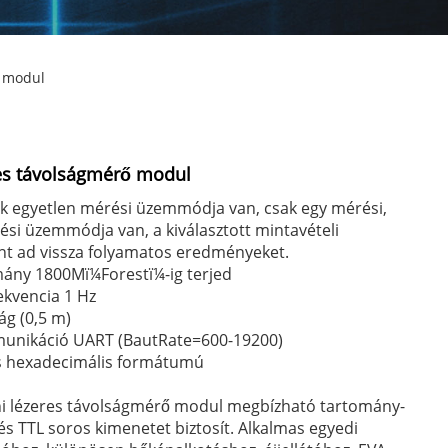
ő modul
es távolságmérő modul
k egyetlen mérési üzemmódja van, csak egy mérési,
si üzemmódja van, a kiválasztott mintavételi
int ad vissza folyamatos eredményeket.
mány 1800Mï¼Forestï¼-ig terjed
ekvencia 1 Hz
g (0,5 m)
unikáció UART (BautRate=600-19200)
s hexadecimális formátumú
ni lézeres távolságmérő modul megbízható tartomány-
 és TTL soros kimenetet biztosít. Alkalmas egyedi