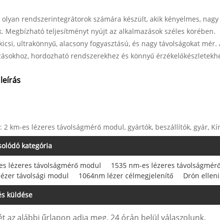
olyan rendszerintegrátorok számára készült, akik kényelmes, nagy
. Megbízható teljesítményt nyújt az alkalmazások széles körében.
icsi, ultrakönnyű, alacsony fogyasztású, és nagy távolságokat mér.
ásokhoz, hordozható rendszerekhez és könnyű érzékelőkészletekhez
leírás
: 2 km-es lézeres távolságmérő modul, gyártók, beszállítók, gyár, Kí
olódó kategória
es lézeres távolságmérő modul
1535 nm-es lézeres távolságmér
ézer távolsági modul
1064nm lézer célmegjelenítő
Drón ellen
s küldése
t az alábbi űrlapon adja meg. 24 órán belül válaszolunk.