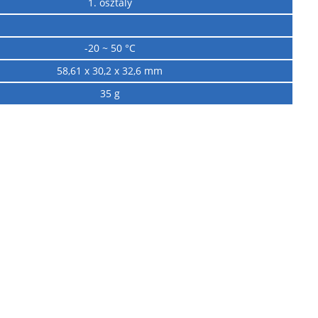
1. osztály
-20 ~ 50 °C
58,61 x 30,2 x 32,6 mm
35 g