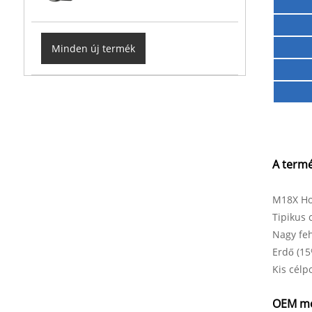
Minden új termék
A termé
M18X Ho
Tipikus 
Nagy feh
Erdő (1
Kis célp
OEM mo