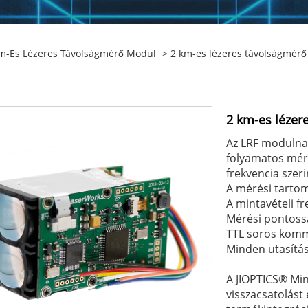
m-Es Lézeres Távolságmérő Modul
> 2 km-es lézeres távolságmér
2 km-es lézer
Az LRF modulna
folyamatos méré
frekvencia szer
A mérési tarto
A mintavételi fr
Mérési pontossá
TTL soros komm
Minden utasítá
A JIOPTICS® Mi
visszacsatolást