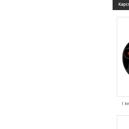
Kapc
1 k