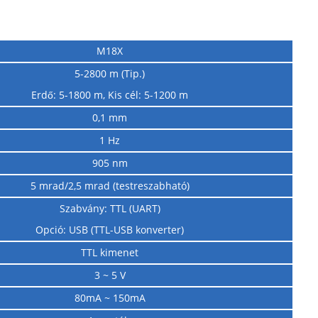
M18X
5-2800 m (Tip.)
Erdő: 5-1800 m, Kis cél: 5-1200 m
0,1 mm
1 Hz
905 nm
5 mrad/2,5 mrad (testreszabható)
Szabvány: TTL (UART)
Opció: USB (TTL-USB konverter)
TTL kimenet
3 ~ 5 V
80mA ~ 150mA