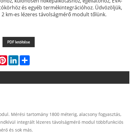
óhoz, különösen hőképalkotáshoz, éjjellátóhoz, EVA-
hatókörhöz és egyéb termékintegrációhoz. Üdvözöljük,
 2 km-es lézeres távolságmérő modult tőlünk.
PDF letöltése
hatsApp
Pinterest
LinkedIn
Share
odul. Mérési tartomány 1800 méterig, alacsony fogyasztás,
rendkívül integrált lézeres távolságmérő modul többfunkciós
mérő és sok más.