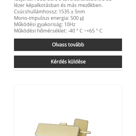
lézer képalkotásban és más mezőkben.
Csúcshullámhossz: 1535 ± 5nm
Mono-impulzus energia: 500 μJ
Működési gyakoriság: 10Hz
Működési hőmérséklet: -40 ° C ~+65 ° C
Olvass tovább
Kérdés küldése