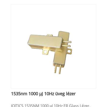
1535nm 1000 µJ 10Hz üveg lézer
JOITICS 1535NM 1000 μJ 10Hz ER Glass Lézer,