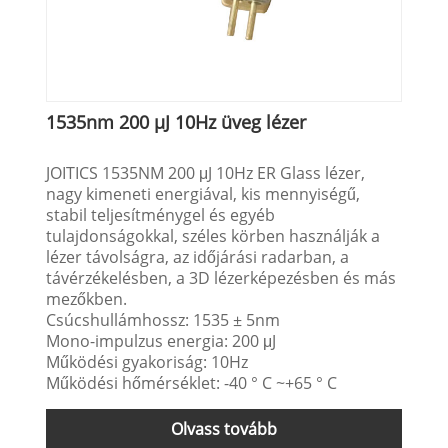
1535nm 200 µJ 10Hz üveg lézer
JOITICS 1535NM 200 μJ 10Hz ER Glass lézer,
nagy kimeneti energiával, kis mennyiségű,
stabil teljesítménygel és egyéb
tulajdonságokkal, széles körben használják a
lézer távolságra, az időjárási radarban, a
távérzékelésben, a 3D lézerképezésben és más
mezőkben.
Csúcshullámhossz: 1535 ± 5nm
Mono-impulzus energia: 200 μJ
Működési gyakoriság: 10Hz
Működési hőmérséklet: -40 ° C ~+65 ° C
Olvass tovább