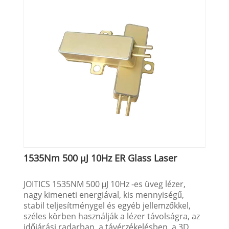
1535Nm 500 μJ 10Hz ER Glass Laser
JOITICS 1535NM 500 μJ 10Hz -es üveg lézer,
nagy kimeneti energiával, kis mennyiségű,
stabil teljesítménygel és egyéb jellemzőkkel,
széles körben használják a lézer távolságra, az
időjárási radarban, a távérzékelésben, a 3D