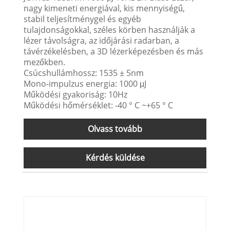
nagy kimeneti energiával, kis mennyiségű,
stabil teljesítménygel és egyéb
tulajdonságokkal, széles körben használják a
lézer távolságra, az időjárási radarban, a
távérzékelésben, a 3D lézerképezésben és más
mezőkben.
Csúcshullámhossz: 1535 ± 5nm
Mono-impulzus energia: 1000 μJ
Működési gyakoriság: 10Hz
Működési hőmérséklet: -40 ° C ~+65 ° C
Olvass tovább
Kérdés küldése