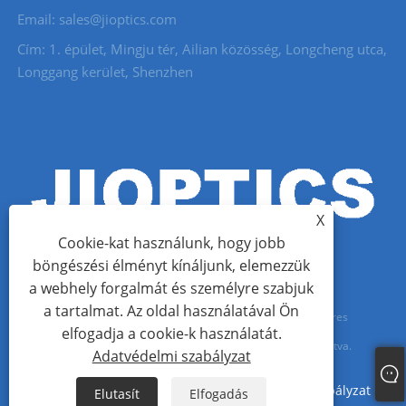
Email: sales@jioptics.com
Cím: 1. épület, Mingju tér, Ailian közösség, Longcheng utca,
Longgang kerület, Shenzhen
X
Cookie-kat használunk, hogy jobb
böngészési élményt kínáljunk, elemezzük
a webhely forgalmát és személyre szabjuk
a tartalmat. Az oldal használatával Ön
Copyright © 2022 Shenzhen Jioptics Technology Co., Ltd. - Lézeres
elfogadja a cookie-k használatát.
távolságmérő modul, zoom MWIR kamera - Minden jog fenntartva.
Adatvédelmi szabályzat
Links
Sitemap
RSS
XML
Adatvédelmi szabályzat
Elutasít
Elfogadás