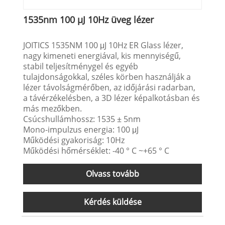
1535nm 100 µJ 10Hz üveg lézer
JOITICS 1535NM 100 μJ 10Hz ER Glass lézer,
nagy kimeneti energiával, kis mennyiségű,
stabil teljesítménygel és egyéb
tulajdonságokkal, széles körben használják a
lézer távolságmérőben, az időjárási radarban,
a távérzékelésben, a 3D lézer képalkotásban és
más mezőkben.
Csúcshullámhossz: 1535 ± 5nm
Mono-impulzus energia: 100 μJ
Működési gyakoriság: 10Hz
Működési hőmérséklet: -40 ° C ~+65 ° C
Olvass tovább
Kérdés küldése