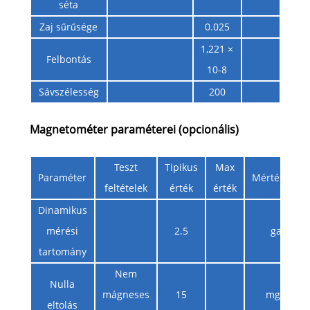
séta
Zaj sűrűsége
0.025
m
1,221 ×
Felbontás
10-8
Sávszélesség
200
Magnetométer paraméterei (opcionális)
Teszt
Tipikus
Max
Paraméter
Mértékegys
feltételek
érték
érték
Dinamikus
mérési
2.5
gauss
tartomány
Nem
Nulla
mágneses
15
mgauss
eltolás