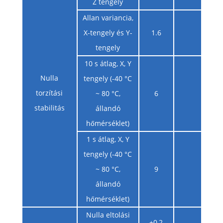
Z tengely
Allan variancia,
X-tengely és Y-
1.6
tengely
10 s átlag, X, Y
Nulla
tengely (-40 °C
torzítási
~ 80 °C,
6
stabilitás
állandó
hőmérséklet)
1 s átlag, X, Y
tengely (-40 °C
~ 80 °C,
9
állandó
hőmérséklet)
Nulla eltolási
±0,2