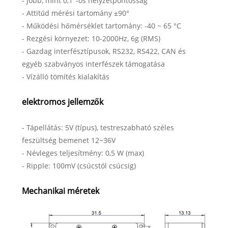
- Jobb, mint 0,1°-os helyzetpontosság
- Attitűd mérési tartomány ±90°
- Működési hőmérséklet tartomány: -40 ~ 65 °C
- Rezgési környezet: 10-2000Hz, 6g (RMS)
- Gazdag interfésztípusok, RS232, RS422, CAN és
egyéb szabványos interfészek támogatása
- Vízálló tömítés kialakítás
elektromos jellemzők
- Tápellátás: 5V (típus), testreszabható széles
feszültség bemenet 12~36V
- Névleges teljesítmény: 0,5 W (max)
- Ripple: 100mV (csúcstól csúcsig)
Mechanikai méretek