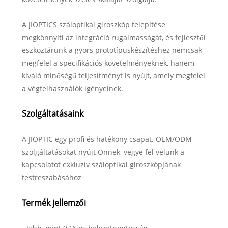
A JIOPTICS száloptikai giroszkóp telepítése
megkönnyíti az integráció rugalmasságát, és fejlesztői
eszköztárunk a gyors prototípuskészítéshez nemcsak
megfelel a specifikációs követelményeknek, hanem
kiváló minőségű teljesítményt is nyújt, amely megfelel
a végfelhasználók igényeinek.
Szolgáltatásaink
A JIOPTIC egy profi és hatékony csapat. OEM/ODM
szolgáltatásokat nyújt Önnek, vegye fel velünk a
kapcsolatot exkluzív száloptikai giroszkópjának
testreszabásához
Termék jellemzői