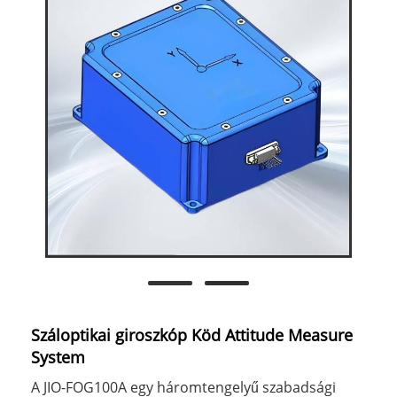
Száloptikai giroszkóp Köd Attitude Measure
System
A JIO-FOG100A egy háromtengelyű szabadsági