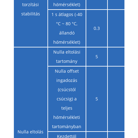
torzítási
hőmérséklet)
stabilitás
1 s átlagos (-40
°C ~ 80 °C,
0.3
állandó
hőmérséklet)
Nulla eltolási
5
tartomány
Nulla offset
ingadozás
(csúcstól
csúcsig) a
5
teljes
hőmérsékleti
tartományban
Nulla eltolás
Kezdettől