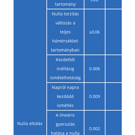
tartomány
Nulla torzítás
változás a
teljes
±0,06
hőmérsékleti
tartományban
Kezdettől
indításig
0.006
ismételhetőség
Napról napra
kezdődő
0.009
ismétlés
A lineáris
Nulla eltolás
gyorsulás
0.002
hatása a nulla