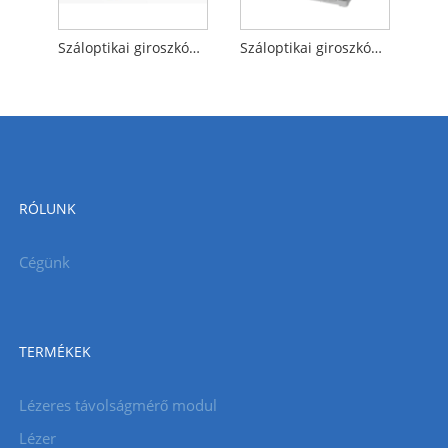
Száloptikai giroszkóp Köd Mems tehetetlenségi mérőegység
Száloptikai giroszkóp FOG Strapdown inerciális navigációs rendszer
RÓLUNK
Cégünk
TERMÉKEK
Lézeres távolságmérő modul
Lézer