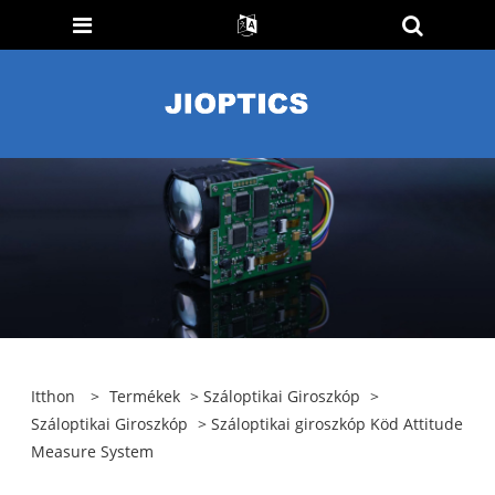
Itthon
>
Termékek
>
Száloptikai Giroszkóp
>
Száloptikai Giroszkóp
> Száloptikai giroszkóp Köd Attitude
Measure System