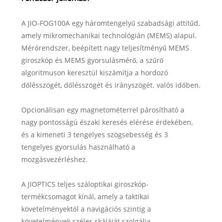
A JIO-FOG100A egy háromtengelyű szabadsági attitűd,
amely mikromechanikai technológián (MEMS) alapul.
Mérőrendszer, beépített nagy teljesítményű MEMS
giroszkóp és MEMS gyorsulásmérő, a szűrő
algoritmuson keresztül kiszámítja a hordozó
dőlésszögét, dőlésszögét és irányszögét. valós időben.
Opcionálisan egy magnetométerrel párosítható a
nagy pontosságú északi keresés elérése érdekében,
és a kimeneti 3 tengelyes szögsebesség és 3
tengelyes gyorsulás használható a
mozgásvezérléshez.
A JIOPTICS teljes száloptikai giroszkóp-
termékcsomagot kínál, amely a taktikai
követelményektől a navigációs szintig a
követelmények széles skáláját szolgálja.