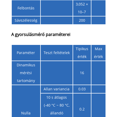
3,052 ×
Felbontás
º
10–7
Sávszélesség
200
A gyorsulásmérő paraméterei
Tipikus
Max
Paraméter
Teszt feltételek
Mért
érték
érték
Dinamikus
mérési
16
tartomány
Allan variancia
0.03
10 s átlagos
(-40 °C ~ 80 °C,
0.2
Nulla
állandó