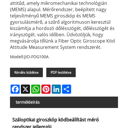
attitűd, amely mikromechanikai technológián
(MEMS) alapul. Mérőrendszer, beépített nagy
teljesítményű MEMS giroszkóp és MEMS
gyorsulásmérő, a szűrő algoritmuson keresztül
kiszámítja a hordozó dőlésszögét, dőlésszögét és
irányszögét. valós időben. Üdvözöljük, hogy
megvásárolja tőlünk a Fiber Optic Giroscope Köd
Attitude Measurement System rendszerét.
Modell:JIO-FOG100A
Kérdés küldése
PDF letöltése
Facebook
X
WhatsApp
Pinterest
LinkedIn
Share
termékleírás
Száloptikai giroszkóp ködbeállítást mérő
rendszer jellemzői