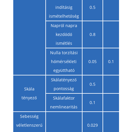
indításig
0.5
ismételhetőség
Napról napra
kezdődő
0.8
ismétlés
Nulla torzítási
hőmérsékleti
0.05
0.1
együttható
Skálatényező
0.5
pontosság
Skála
tényező
Skálafaktor
0.1
nemlinearitás
Sebesség
véletlenszerű
0.029
m