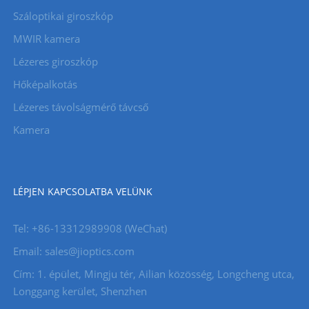
Száloptikai giroszkóp
MWIR kamera
Lézeres giroszkóp
Hőképalkotás
Lézeres távolságmérő távcső
Kamera
LÉPJEN KAPCSOLATBA VELÜNK
Tel: +86-13312989908 (WeChat)
Email: sales@jioptics.com
Cím: 1. épület, Mingju tér, Ailian közösség, Longcheng utca,
Longgang kerület, Shenzhen