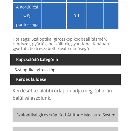
A gördülési
szög
0.1
°
pontossága
Hot Tags: Száloptikai giroszkóp ködbeállításmérő
rendszer, gyártók, beszállítók, gyár, Kína, Kínában
gyártott, testreszabott, kiváló minőségű
Kapcsolódó kategória
Száloptikai giroszkóp
Kérdés küldése
Kérdését az alábbi űrlapon adja meg. 24 órán
belül válaszolunk.