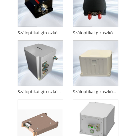
Száloptikai giroszkóp köd nagy pontosságú dőlésszögű műszer
Száloptikai giroszkóp Fog Mems Giroszkóp és gyorsulásmérő
Száloptikai giroszkóp köd műhold integrált navigációs rendszer
Száloptikai giroszkóp ködgyorsulásmérő és Gnss navigációs rendszer