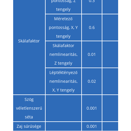
pontosság, Z
0.3
tengely
Méretező
pontosság, X, Y
0.6
tengely
Skálafaktor
Skálafaktor
nemlinearitás,
0.01
Z tengely
Léptéktényező
nemlinearitás,
0.02
X, Y tengely
Szög
véletlenszerű
0.001
séta
Zaj sűrűsége
0.001
°