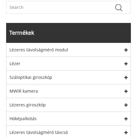
Termékek
Lézeres távolságmérő modul
Lézer
Száloptikai giroszkóp
MWIR kamera
Lézeres giroszkóp
Hőképalkotás
Lézeres távolságmérő távcső